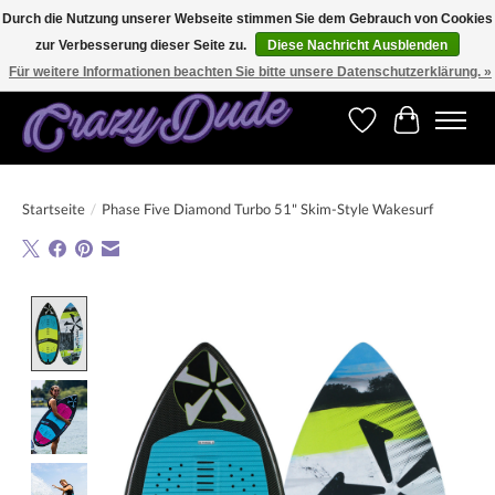
Durch die Nutzung unserer Webseite stimmen Sie dem Gebrauch von Cookies
zur Verbesserung dieser Seite zu.
Diese Nachricht Ausblenden
Versandkostenfrei bestellen ab CHF 200.00 in der Schweiz und ab EUR 250.00 in den
meisten Ländern weltweit.
Für weitere Informationen beachten Sie bitte unsere Datenschutzerklärung. »
Wunschzettel
Ihr Warenk
Startseite
/
Phase Five Diamond Turbo 51" Skim-Style Wakesurf
Product image slideshow Items