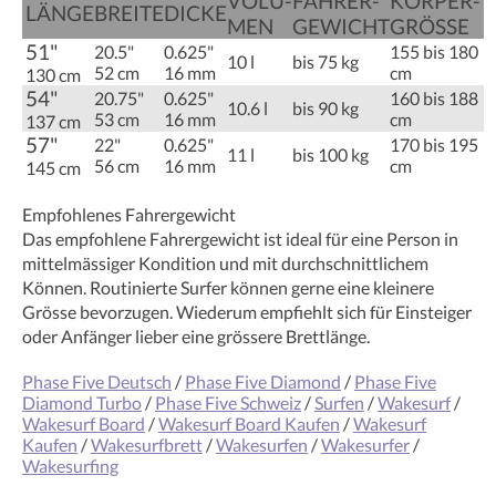
VOLU­
FAHRER­
KÖRPER­
LÄNGE
BREITE
DICKE
MEN
GEWICHT
GRÖSSE
51"
20.5"
0.625"
155 bis 180
10 l
bis 75 kg
52 cm
16 mm
cm
130 cm
54"
20.75"
0.625"
160 bis 188
10.6 l
bis 90 kg
53 cm
16 mm
cm
137 cm
57"
22"
0.625"
170 bis 195
11 l
bis 100 kg
56 cm
16 mm
cm
145 cm
Empfohlenes Fahrergewicht
Das empfohlene Fahrergewicht ist ideal für eine Person in
mittelmässiger Kondition und mit durchschnittlichem
Können. Routinierte Surfer können gerne eine kleinere
Grösse bevorzugen. Wiederum empfiehlt sich für Einsteiger
oder Anfänger lieber eine grössere Brettlänge.
Phase Five Deutsch
/
Phase Five Diamond
/
Phase Five
Diamond Turbo
/
Phase Five Schweiz
/
Surfen
/
Wakesurf
/
Wakesurf Board
/
Wakesurf Board Kaufen
/
Wakesurf
Kaufen
/
Wakesurfbrett
/
Wakesurfen
/
Wakesurfer
/
Wakesurfing