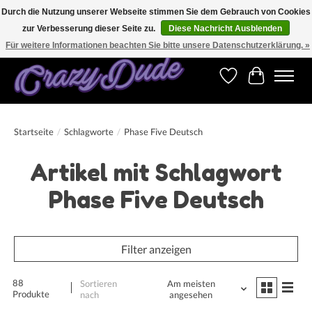
Durch die Nutzung unserer Webseite stimmen Sie dem Gebrauch von Cookies
zur Verbesserung dieser Seite zu.
Diese Nachricht Ausblenden
Versandkostenfrei bestellen ab CHF 200.00 in der Schweiz und ab EUR 250.00 in den
meisten Ländern weltweit.
Für weitere Informationen beachten Sie bitte unsere Datenschutzerklärung. »
Wunschzettel
Ihr Warenk
Startseite
/
Schlagworte
/
Phase Five Deutsch
Artikel mit Schlagwort
Phase Five Deutsch
Filter anzeigen
88
Sortieren
Am meisten
Produkte
nach
angesehen