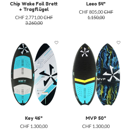
Chip Wake Foil Brett
Leeo 54"
+ Tragflügel
CHF 805,00
CHF
CHF 2.771,00
CHF
1.150,00
3.260,00
Key 46"
MVP 50"
CHF 1.300,00
CHF 1.300,00