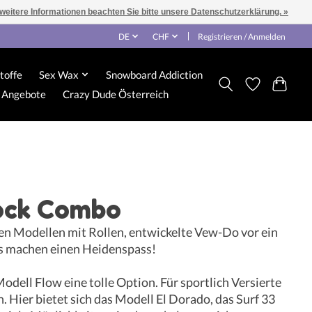
 weitere Informationen beachten Sie bitte unsere Datenschutzerklärung. »
DE
CHF
Registrieren / Anmelden
toffe
Sex Wax
Snowboard Addiction
Angebote
Crazy Dude Österreich
ock Combo
len Modellen mit Rollen, entwickelte Vew-Do vor ein
ds machen einen Heidenspass!
odell Flow eine tolle Option. Für sportlich Versierte
 Hier bietet sich das Modell El Dorado, das Surf 33