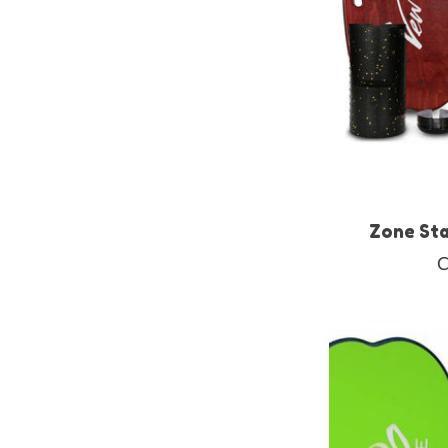
Zone St
C