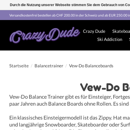
Durch die Nutzung unserer Webseite stimmen Sie dem Gebrauch von Coo
Versandkostenfrei bestellen ab CHF 200.00 in der Schweiz und ab EUR 250.00 i
Crazy Dude
Skateboa
Ski Addiction
Startseite
/
Balancetrainer
/
Vew-Do Balanceboards
Vew-Do B
Vew-Do Balance Trainer gibt es für Einsteiger, Fortge
paar Jahren auch Balance Boards ohne Rollen. Es sin
Ein klassisches Einsteigermodell ist das Zippy. Hat ma
und langjährige Snowboarder, Skateboarder oder Surfer