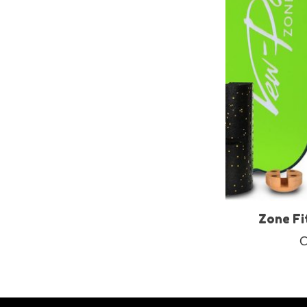
Zone Fi
C