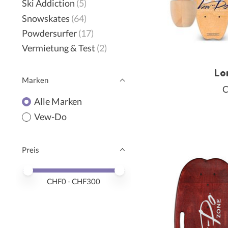
Ski Addiction
(5)
Snowskates
(64)
Powdersurfer
(17)
Vermietung & Test
(2)
Lo
Marken
C
Alle Marken
Vew-Do
Preis
Preis – Mindestwert
Price maximum value
CHF
0
- CHF
300