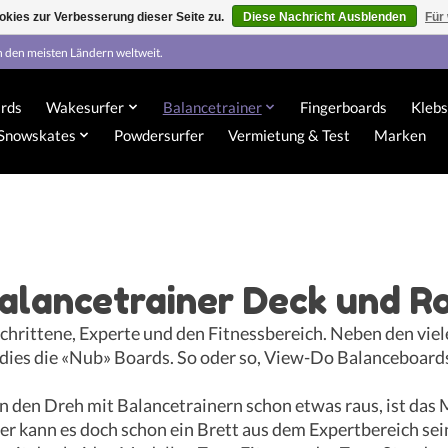
kies zur Verbesserung dieser Seite zu.
Diese Nachricht Ausblenden
Für
n den meisten Ländern weltweit.
rds
Wakesurfer
Balancetrainer
Fingerboards
Klebs
Snowskates
Powdersurfer
Vermietung & Test
Marken
alancetrainer Deck und R
schrittene, Experte und den Fitnessbereich. Neben den vie
d dies die «Nub» Boards. So oder so, View-Do Balanceboar
n den Dreh mit Balancetrainern schon etwas raus, ist das M
 kann es doch schon ein Brett aus dem Expertbereich sein.