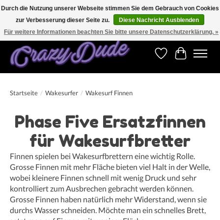
Durch die Nutzung unserer Webseite stimmen Sie dem Gebrauch von Cookies
zur Verbesserung dieser Seite zu.
Diese Nachricht Ausblenden
Versandkostenfrei bestellen ab CHF 200.00 in der Schweiz und ab EUR 250.00 in den
meisten Ländern weltweit.
Für weitere Informationen beachten Sie bitte unsere Datenschutzerklärung. »
Wunschzettel
Ihr Warenk
Startseite
/
Wakesurfer
/
Wakesurf Finnen
Phase Five Ersatzfinnen
für Wakesurfbretter
Finnen spielen bei Wakesurfbrettern eine wichtig Rolle.
Grosse Finnen mit mehr Fläche bieten viel Halt in der Welle,
wobei kleinere Finnen schnell mit wenig Druck und sehr
kontrolliert zum Ausbrechen gebracht werden können.
Grosse Finnen haben natürlich mehr Widerstand, wenn sie
durchs Wasser schneiden. Möchte man ein schnelles Brett,