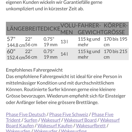
eigenen Kunden wickeln wir Garantiefälle gerne
unkompliziert und in kürzester Zeit ab.
VOLU­
FAHRER­­­
KÖRPER­­­
LÄNGE
BREITE
DICKE
MEN
GEWICHT
GRÖSSE
57"
22"
0.75"
115 kg und
170 bis 195
13 l
56 cm
19 mm
mehr
cm
144.8 cm
60"
22"
0.75"
115 kg und
170 bis 215
14 l
56 cm
19 mm
mehr
cm
152.4 cm
Empfohlenes Fahrergewicht
Das empfohlene Fahrergewicht ist ideal für eine Person in
mittelmässiger Kondition und mit durchschnittlichem
Können. Routinierte Surfer können gerne eine kleinere
Grösse bevorzugen. Wiederum empfiehlt sich für Einsteiger
oder Anfänger lieber eine grössere Brettlänge.
Phase Five Deutsch
/
Phase Five Schweiz
/
Phase Five
Trident
/
Surfen
/
Wakesurf
/
Wakesurf Board
/
Wakesurf
Board Kaufen
/
Wakesurf Kaufen
/
Wakesurfbrett
/
Wakesurfen
/
Wakesurfer
/
Wakesurfing