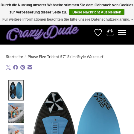
Durch die Nutzung unserer Webseite stimmen Sie dem Gebrauch von Cookies
zur Verbesserung dieser Seite zu.
Diese Nachricht Ausblenden
Versandkostenfrei bestellen ab CHF 200.00 in der Schweiz und ab EUR 250.00 in den
meisten Ländern weltweit.
Für weitere Informationen beachten Sie bitte unsere Datenschutzerklärung. »
Wunschzettel
Ihr Warenk
Startseite
/
Phase Five Trident 57" Skim-Style Wakesurf
Product image slideshow Items