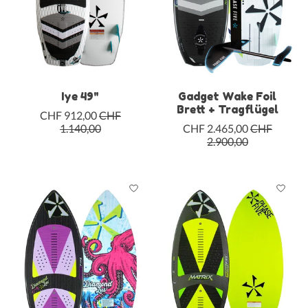
Iye 49"
Gadget Wake Foil
Brett + Tragflügel
CHF 912,00
CHF
1.140,00
CHF 2.465,00
CHF
2.900,00