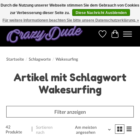
Durch die Nutzung unserer Webseite stimmen Sie dem Gebrauch von Cookies
zur Verbesserung dieser Seite zu.
Diese Nachricht Ausblenden
Versandkostenfrei bestellen ab CHF 200.00 in der Schweiz und ab EUR 250.00 in den
meisten Ländern weltweit.
Für weitere Informationen beachten Sie bitte unsere Datenschutzerklärung. »
Wunschzettel
Ihr Warenk
Startseite
/
Schlagworte
/
Wakesurfing
Artikel mit Schlagwort
Wakesurfing
Filter anzeigen
42
Sortieren
Am meisten
Produkte
nach
angesehen