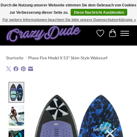
Durch die Nutzung unserer Webseite stimmen Sie dem Gebrauch von Cookies
zur Verbesserung dieser Seite zu.
Diese Nachricht Ausblenden
Versandkostenfrei bestellen ab CHF 200.00 in der Schweiz und ab EUR 250.00 in den
meisten Ländern weltweit.
Für weitere Informationen beachten Sie bitte unsere Datenschutzerklärung. »
Wunschzettel
Ihr Warenk
Startseite
/
Phase Five Model X 53" Skim-Style Wakesurf
Product image slideshow Items