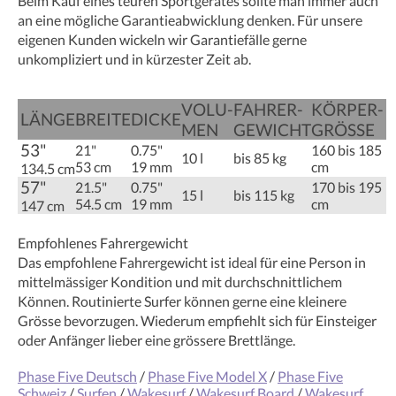
Beim Kauf eines teuren Sportgerätes sollte man immer auch
an eine mögliche Garantieabwicklung denken. Für unsere
eigenen Kunden wickeln wir Garantiefälle gerne
unkompliziert und in kürzester Zeit ab.
VOLU­­
FAHRER­
KÖRPER­
LÄNGE
BREITE
DICKE
MEN
GEWICHT
GRÖSSE
53"
21"
0.75"
160 bis 185
10 l
bis 85 kg
53 cm
19 mm
cm
134.5 cm
57"
21.5"
0.75"
170 bis 195
15 l
bis 115 kg
54.5 cm
19 mm
cm
147 cm
Empfohlenes Fahrergewicht
Das empfohlene Fahrergewicht ist ideal für eine Person in
mittelmässiger Kondition und mit durchschnittlichem
Können. Routinierte Surfer können gerne eine kleinere
Grösse bevorzugen. Wiederum empfiehlt sich für Einsteiger
oder Anfänger lieber eine grössere Brettlänge.
Phase Five Deutsch
/
Phase Five Model X
/
Phase Five
Schweiz
/
Surfen
/
Wakesurf
/
Wakesurf Board
/
Wakesurf