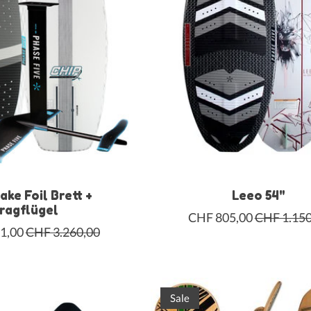
ke Foil Brett +
Leeo 54"
ragflügel
CHF 805,00
CHF 1.150
1,00
CHF 3.260,00
Sale