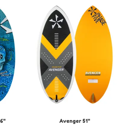
56"
Avenger 51"