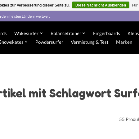
kies zur Verbesserung dieser Seite zu.
Diese Nachricht Ausblenden
Für
n den meisten Ländern weltweit.
rds
Wakesurfer
Balancetrainer
Fingerboards
Klebs
Snowskates
Powdersurfer
Vermietung & Test
Marken
tikel mit Schlagwort Sur
55 Produ