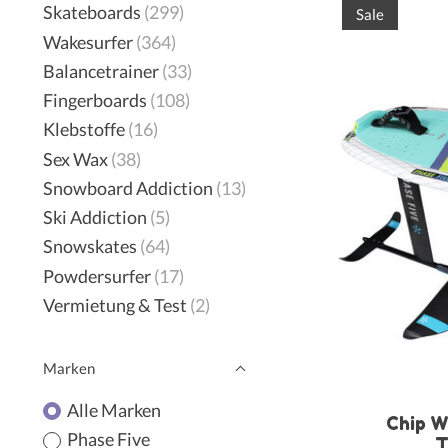
Skateboards
(299)
Sale
Wakesurfer
(364)
Balancetrainer
(33)
Fingerboards
(108)
Klebstoffe
(16)
Sex Wax
(38)
Snowboard Addiction
(13)
Ski Addiction
(5)
Snowskates
(64)
Powdersurfer
(17)
Vermietung & Test
(2)
Marken
Alle Marken
Chip Wa
Phase Five
T