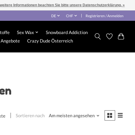
 weitere Informationen beachten Sie bitte unsere Datenschutzerklärung. »
DE
CHF
Registrieren / Anmelden
toffe
Sex Wax
Snowboard Addiction
Angebote
Crazy Dude Österreich
fen
Sortieren nach
Am meisten angesehen
kte