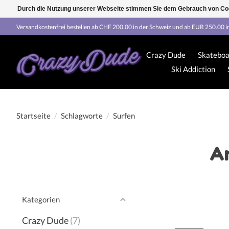
Durch die Nutzung unserer Webseite stimmen Sie dem Gebrauch von Coo
Versandkostenfrei bestellen ab CHF 200.00 in der Schweiz und ab EUR 250.00 i
Crazy Dude
Skateboa
Ski Addiction
Startseite
/
Schlagworte
/
Surfen
Ar
Kategorien
Crazy Dude
(7)