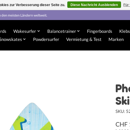
kies zur Verbesserung dieser Seite zu.
Diese Nachricht Ausblenden
Für
n den meisten Ländern weltweit.
rds
Wakesurfer
Balancetrainer
Fingerboards
Klebs
Snowskates
Powdersurfer
Vermietung & Test
Marken
Ph
Sk
SKU: 
CHF 