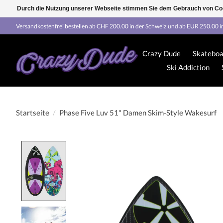
Durch die Nutzung unserer Webseite stimmen Sie dem Gebrauch von Coo
Versandkostenfrei bestellen ab CHF 200.00 in der Schweiz und ab EUR 250.00 i
Crazy Dude
Skateboa
Ski Addiction
Startseite
/
Phase Five Luv 51" Damen Skim-Style Wakesurf
Product image slideshow Items