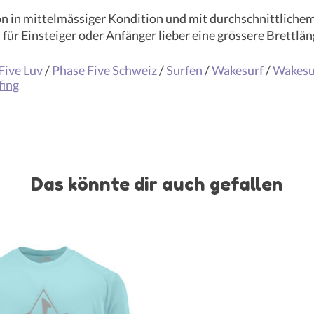
on in mittelmässiger Kondition und mit durchschnittliche
ür Einsteiger oder Anfänger lieber eine grössere Brettlän
Five Luv
/
Phase Five Schweiz
/
Surfen
/
Wakesurf
/
Wakesu
fing
Das könnte dir auch gefallen