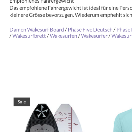
Empfohlenes Fahrergewicht
Das empfohlene Fahrergewicht ist ideal für eine Pers
kleinere Grösse bevorzugen. Wiederum empfiehlt sich f
Damen Wakesurf Board
/
Phase Five Deutsch
/
Phase 
/
Wakesurfbrett
/
Wakesurfen
/
Wakesurfer
/
Wakesur
Produkt-Karussell-Artikel
Sale