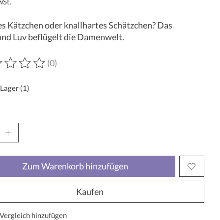
wSt.
s Kätzchen oder knallhartes Schätzchen? Das
nd Luv beflügelt die Damenwelt.
(0)
wertung dieses Produkts ist
0
von 5
 Lager (1)
Zum Warenkorb hinzufügen
Kaufen
Vergleich hinzufügen