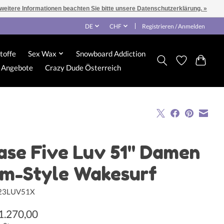
 weitere Informationen beachten Sie bitte unsere Datenschutzerklärung. »
DE
CHF
Registrieren / Anmelden
toffe
Sex Wax
Snowboard Addiction
Angebote
Crazy Dude Österreich
ase Five Luv 51" Damen
im-Style Wakesurf
523LUV51X
1.270,00