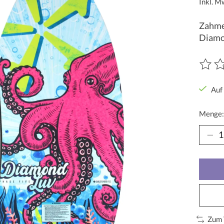
Inkl. M
Zahme
Diamo
Die Be
Auf
Menge:
Zum 