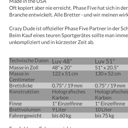
Made in the USA
Oft kopiert aber nie erreicht. Phase Five hat sich in
Branche entwickelt. Alle Bretter - und wir meinen wir
Crazy Dude ist offizieller Phase Five Partner in der S
Beim Kauf eines teuren Sportgerätes sollte man imme
unkompliziert und in kürzester Zeit ab.
Technische Daten
Luv 48"
Luv 51"
Masse in Zoll
48" x 20"
51" x 20.5"
Masse in
122 x 51 cm
130 x 52 cm
Centimeter
Brettdicke
0.75" / 19 mm
0.75" / 19 mm
Konstruktion
Holografisches
Holografische
Karbon
Karbon
Finne
1" Einzelfinne
1" Einzelfinne
Brettvolumen
9 Liter
10 Liter
Fahrergewicht
bis 60 kg
bis 75 kg