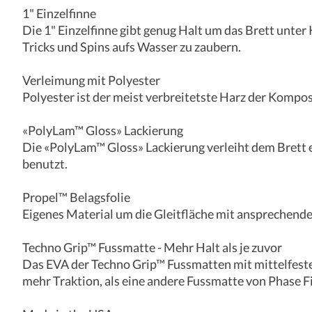
1" Einzelfinne
Die 1" Einzelfinne gibt genug Halt um das Brett unter
Tricks und Spins aufs Wasser zu zaubern.
Verleimung mit Polyester
Polyester ist der meist verbreitetste Harz der Komposi
«PolyLam™ Gloss» Lackierung
Die «PolyLam™ Gloss» Lackierung verleiht dem Brett e
benutzt.
Propel™ Belagsfolie
Eigenes Material um die Gleitfläche mit ansprechende
Techno Grip™ Fussmatte - Mehr Halt als je zuvor
Das EVA der Techno Grip™ Fussmatten mit mittelfester
mehr Traktion, als eine andere Fussmatte von Phase Fi