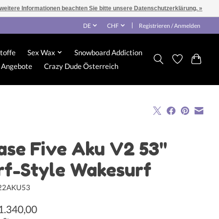
 weitere Informationen beachten Sie bitte unsere Datenschutzerklärung. »
DE
CHF
Registrieren / Anmelden
toffe
Sex Wax
Snowboard Addiction
Angebote
Crazy Dude Österreich
ase Five Aku V2 53"
rf-Style Wakesurf
522AKU53
1.340,00