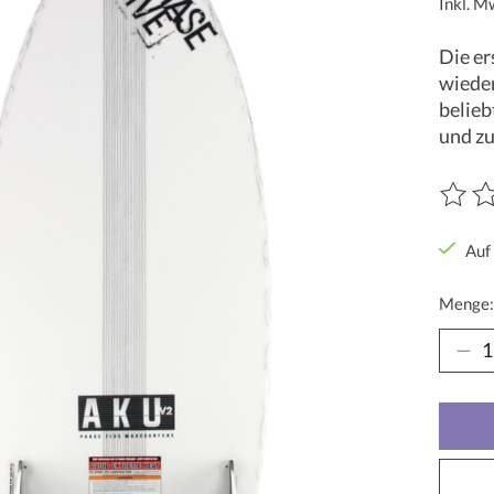
Inkl. M
Die er
wieder
belieb
und zu
Die Be
Auf
Menge: