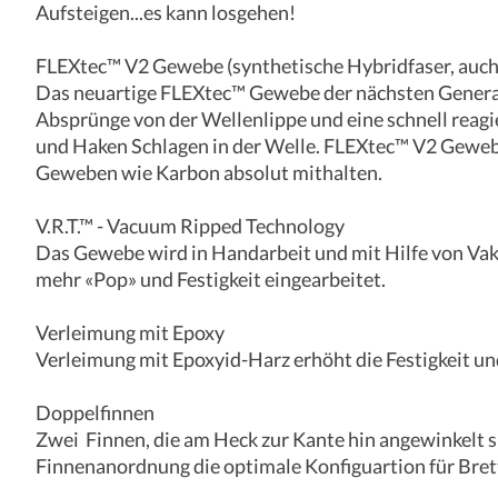
Aufsteigen...es kann losgehen!
FLEXtec™ V2 Gewebe (synthetische Hybridfaser, auch
Das neuartige FLEXtec™ Gewebe der nächsten Generati
Absprünge von der Wellenlippe und eine schnell reag
und Haken Schlagen in der Welle. FLEXtec™ V2 Gewebe
Geweben wie Karbon absolut mithalten.
V.R.T.™ - Vacuum Ripped Technology
Das Gewebe wird in Handarbeit und mit Hilfe von Vaku
mehr «Pop» und Festigkeit eingearbeitet.
Verleimung mit Epoxy
Verleimung mit Epoxyid-Harz erhöht die Festigkeit und
Doppelfinnen
Zwei Finnen, die am Heck zur Kante hin angewinkelt s
Finnenanordnung die optimale Konfiguartion für Brett