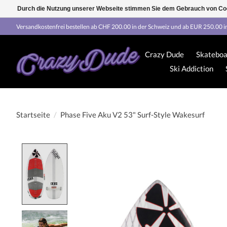
Durch die Nutzung unserer Webseite stimmen Sie dem Gebrauch von Coo
Versandkostenfrei bestellen ab CHF 200.00 in der Schweiz und ab EUR 250.00 i
Crazy Dude
Skateboa
Ski Addiction
Startseite
/
Phase Five Aku V2 53" Surf-Style Wakesurf
Product image slideshow Items