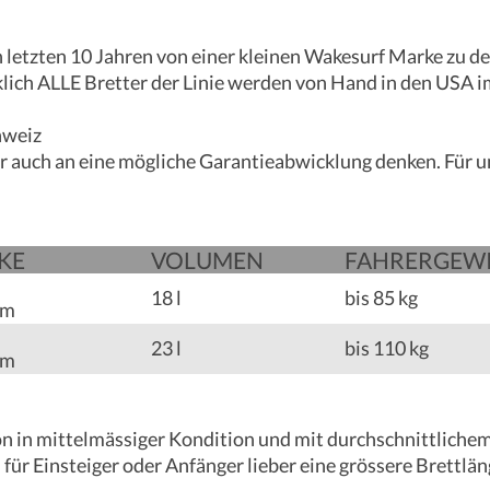
 den letzten 10 Jahren von einer kleinen Wakesurf Marke z
klich ALLE Bretter der Linie werden von Hand in den USA im
chweiz
r auch an eine mögliche Garantieabwicklung denken. Für u
KE
VOLU­­MEN
FAHRER­­­GEW
18 l
bis 85 kg
mm
23 l
bis 110 kg
mm
on in mittelmässiger Kondition und mit durchschnittliche
ür Einsteiger oder Anfänger lieber eine grössere Brettlän