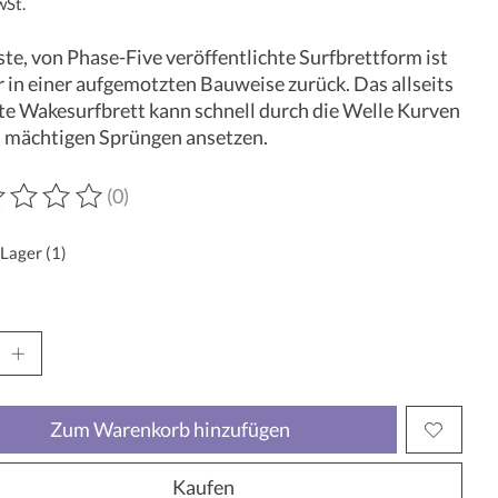
wSt.
ste, von Phase-Five veröffentlichte Surfbrettform ist
 in einer aufgemotzten Bauweise zurück. Das allseits
te Wakesurfbrett kann schnell durch die Welle Kurven
 mächtigen Sprüngen ansetzen.
(0)
wertung dieses Produkts ist
0
von 5
 Lager (1)
Zum Warenkorb hinzufügen
Kaufen