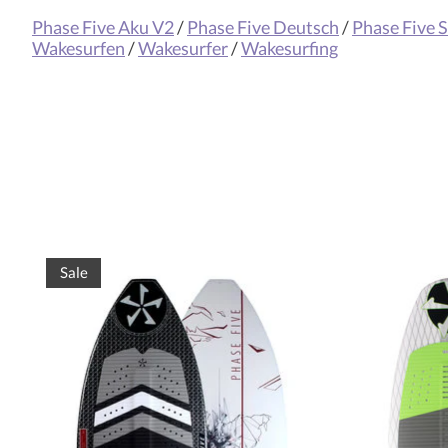
Phase Five Aku V2
/
Phase Five Deutsch
/
Phase Five 
Wakesurfen
/
Wakesurfer
/
Wakesurfing
Produkt-Karussell-Artikel
Sale