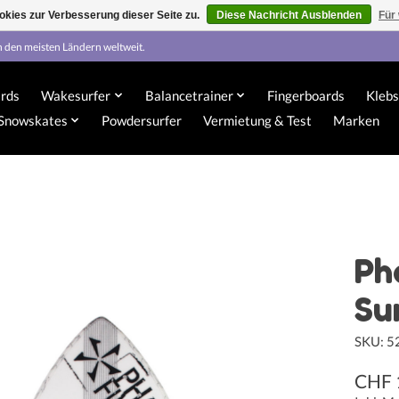
kies zur Verbesserung dieser Seite zu.
Diese Nachricht Ausblenden
Für
n den meisten Ländern weltweit.
rds
Wakesurfer
Balancetrainer
Fingerboards
Klebs
Snowskates
Powdersurfer
Vermietung & Test
Marken
Ph
Su
SKU: 
CHF 