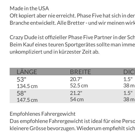
Made in the USA
Oft kopiert aber nie erreicht. Phase Five hat sich in
Branche entwickelt. Alle Bretter - und wir meinen wir
Crazy Dude ist offizieller Phase Five Partner in der S
Beim Kauf eines teuren Sportgerätes sollte man imme
unkompliziert und in kürzester Zeit ab.
LÄNGE
BREITE
DIC
53"
20.7"
1.5"
52.5 cm
38 
134.5 cm
58"
21.2"
1.5"
54 cm
38 
147.5 cm
Empfohlenes Fahrergewicht
Das empfohlene Fahrergewicht ist ideal für eine Pers
kleinere Grösse bevorzugen. Wiederum empfiehlt sich f