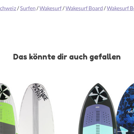
Schweiz
/
Surfen
/
Wakesurf
/
Wakesurf Board
/
Wakesurf B
Das könnte dir auch gefallen