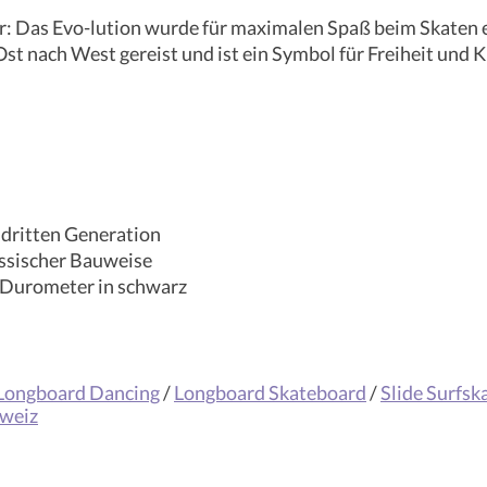
r: Das Evo-lution wurde für maximalen Spaß beim Skaten 
st nach West gereist und ist ein Symbol für Freiheit und K
 dritten Generation
assischer Bauweise
A Durometer in schwarz
Longboard Dancing
/
Longboard Skateboard
/
Slide Surfsk
hweiz