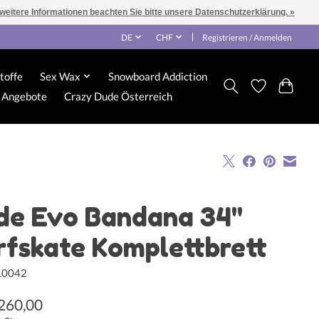
 weitere Informationen beachten Sie bitte unsere Datenschutzerklärung. »
DE
CHF
Registrieren / Anmelden
toffe
Sex Wax
Snowboard Addiction
Angebote
Crazy Dude Österreich
ide Evo Bandana 34"
rfskate Komplettbrett
L0042
260,00