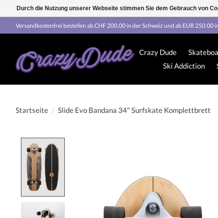
Durch die Nutzung unserer Webseite stimmen Sie dem Gebrauch von Coo
Versandkostenfrei bestellen ab CHF 200.00 in der Schweiz und ab EUR 250.00 i
Crazy Dude
Skateboa
Ski Addiction
Startseite
/
Slide Evo Bandana 34" Surfskate Komplettbrett
Product image slideshow Items