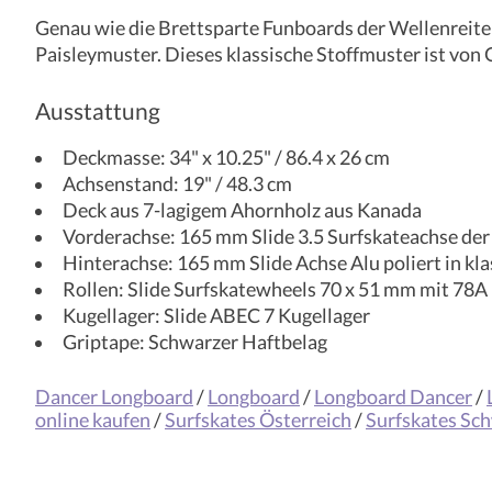
Genau wie die Brettsparte Funboards der Wellenreite
Paisleymuster. Dieses klassische Stoffmuster ist von O
Ausstattung
Deckmasse: 34" x 10.25" / 86.4 x 26 cm
Achsenstand: 19" / 48.3 cm
Deck aus 7-lagigem Ahornholz aus Kanada
Vorderachse: 165 mm Slide 3.5 Surfskateachse der
Hinterachse: 165 mm Slide Achse Alu poliert in kl
Rollen: Slide Surfskatewheels 70 x 51 mm mit 78
Kugellager: Slide ABEC 7 Kugellager
Griptape: Schwarzer Haftbelag
Dancer Longboard
/
Longboard
/
Longboard Dancer
/
online kaufen
/
Surfskates Österreich
/
Surfskates Sc