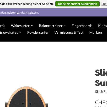
kies zur Verbesserung dieser Seite zu.
Diese Nachricht Ausblenden
Für
n den meisten Ländern weltweit.
rds
Wakesurfer
Balancetrainer
Fingerboards
Klebs
Snowskates
Powdersurfer
Vermietung & Test
Marken
Sl
Su
SKU: S
CHF 