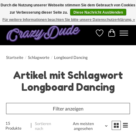
Durch die Nutzung unserer Webseite stimmen Sie dem Gebrauch von Cookies
zur Verbesserung dieser Seite zu.
Diese Nachricht Ausblenden
Versandkostenfrei bestellen ab CHF 200.00 in der Schweiz und ab EUR 250.00 in den
meisten Ländern weltweit.
Für weitere Informationen beachten Sie bitte unsere Datenschutzerklärung. »
Wunschzettel
Ihr Warenk
Startseite
/
Schlagworte
/
Longboard Dancing
Artikel mit Schlagwort
Longboard Dancing
Filter anzeigen
15
Sortieren
Am meisten
Produkte
nach
angesehen