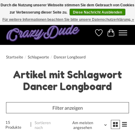
Durch die Nutzung unserer Webseite stimmen Sie dem Gebrauch von Cookies
zur Verbesserung dieser Seite zu.
Diese Nachricht Ausblenden
Versandkostenfrei bestellen ab CHF 200.00 in der Schweiz und ab EUR 250.00 in den
meisten Ländern weltweit.
Für weitere Informationen beachten Sie bitte unsere Datenschutzerklärung. »
Wunschzettel
Ihr Warenk
Startseite
/
Schlagworte
/
Dancer Longboard
Artikel mit Schlagwort
Dancer Longboard
Filter anzeigen
15
Sortieren
Am meisten
Produkte
nach
angesehen