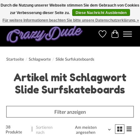
Durch die Nutzung unserer Webseite stimmen Sie dem Gebrauch von Cookies
zur Verbesserung dieser Seite zu.
Diese Nachricht Ausblenden
Versandkostenfrei bestellen ab CHF 200.00 in der Schweiz und ab EUR 250.00 in den
meisten Ländern weltweit.
Für weitere Informationen beachten Sie bitte unsere Datenschutzerklärung. »
Wunschzettel
Ihr Warenk
Startseite
/
Schlagworte
/
Slide Surfskateboards
Artikel mit Schlagwort
Slide Surfskateboards
Filter anzeigen
38
Sortieren
Am meisten
Produkte
nach
angesehen