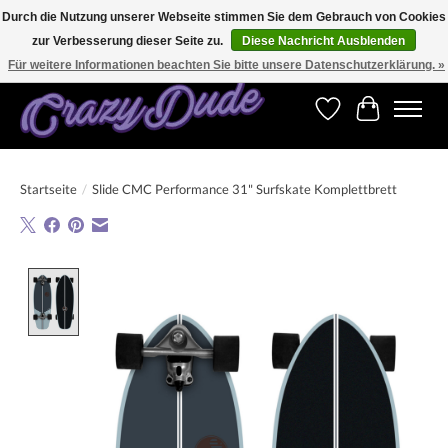
Durch die Nutzung unserer Webseite stimmen Sie dem Gebrauch von Cookies
zur Verbesserung dieser Seite zu.
Diese Nachricht Ausblenden
Versandkostenfrei bestellen ab CHF 200.00 in der Schweiz und ab EUR 250.00 in den
meisten Ländern weltweit.
Für weitere Informationen beachten Sie bitte unsere Datenschutzerklärung. »
Wunschzettel
Ihr Warenk
Startseite
/
Slide CMC Performance 31" Surfskate Komplettbrett
Product image slideshow Items