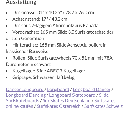
Ausstattung
Deckmasse: 31" x 10.25" / 78.7 x 26.0 cm
Achsenstand: 17" / 43.2 cm
Deck aus 7-lagigem Ahornholz aus Kanada
Vorderachse: 165 mm Slide 3.0 Surfskateachse der
dritten Generation
Hinterachse: 165 mm Slide Achse Alu poliert in
klassischer Bauweise
Rollen: Slide Surfskatewheels 70 x 51 mm mit 78A
Durometer in schwarz
Kugellager: Slide ABEC 7 Kugellager
Griptape: Schwarzer Haftbelag
Dancer Longboard
/
Longboard
/
Longboard Dancer
/
Longboard Dancing
/
Longboard Skateboard
/
Slide
Surfskateboards
/
Surfskates Deutschland
/
Surfskates
online kaufen
/
Surfskates Österreich
/
Surfskates Schweiz