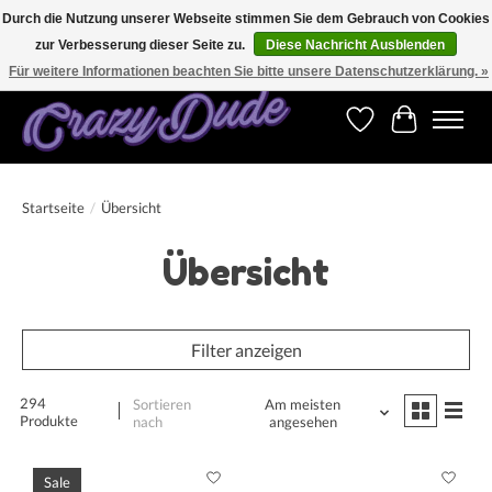
Durch die Nutzung unserer Webseite stimmen Sie dem Gebrauch von Cookies
zur Verbesserung dieser Seite zu.
Diese Nachricht Ausblenden
Versandkostenfrei bestellen ab CHF 200.00 in der Schweiz und ab EUR 250.00 in den
meisten Ländern weltweit.
Für weitere Informationen beachten Sie bitte unsere Datenschutzerklärung. »
Wunschzettel
Ihr Warenk
Startseite
/
Übersicht
Übersicht
Filter anzeigen
294
Sortieren
Am meisten
Produkte
nach
angesehen
Sale