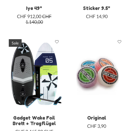
Iye 49"
Sticker 9.5"
CHF 912,00
CHF
CHF 14,90
1.140,00
Sale
Gadget Wake Foil
Original
Brett + Tragflügel
CHF 3,90