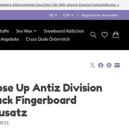
 weitere Informationen beachten Sie bitte unsere Datenschutzerklärung. »
DE
CHF
Registrieren / Anmelden
toffe
Sex Wax
Snowboard Addiction
Angebote
Crazy Dude Österreich
ose Up Antiz Division
ack Fingerboard
usatz
0511