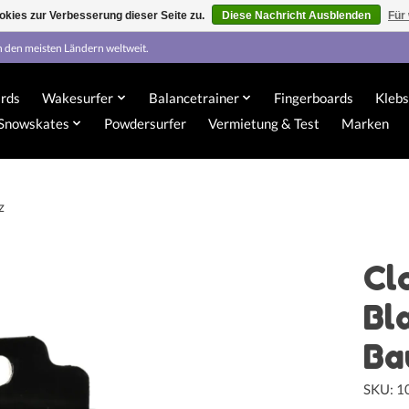
kies zur Verbesserung dieser Seite zu.
Diese Nachricht Ausblenden
Für
n den meisten Ländern weltweit.
rds
Wakesurfer
Balancetrainer
Fingerboards
Klebs
Snowskates
Powdersurfer
Vermietung & Test
Marken
z
Cl
Bl
Ba
SKU: 1