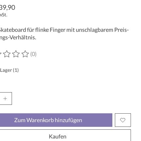
39,90
wSt.
kateboard für flinke Finger mit unschlagbarem Preis-
ngs-Verhältnis.
(0)
wertung dieses Produkts ist
0
von 5
 Lager (1)
Zum Warenkorb hinzufügen
Kaufen