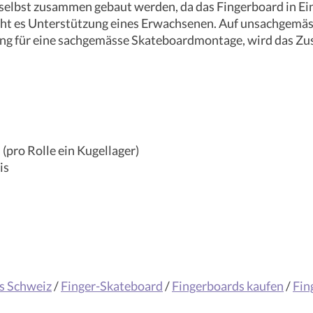
lbst zusammen gebaut werden, da das Fingerboard in Einze
ucht es Unterstützung eines Erwachsenen. Auf unsachgemä
ung für eine sachgemässe Skateboardmontage, wird das 
(pro Rolle ein Kugellager)
is
s Schweiz
/
Finger-Skateboard
/
Fingerboards kaufen
/
Fin