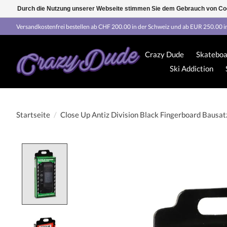
Durch die Nutzung unserer Webseite stimmen Sie dem Gebrauch von Coo
Versandkostenfrei bestellen ab CHF 200.00 in der Schweiz und ab EUR 250.00 i
Crazy Dude
Skateboa
Ski Addiction
Startseite
/
Close Up Antiz Division Black Fingerboard Bausat
Product image slideshow Items