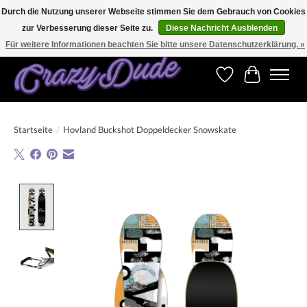
Durch die Nutzung unserer Webseite stimmen Sie dem Gebrauch von Cookies
zur Verbesserung dieser Seite zu.
Diese Nachricht Ausblenden
Versandkostenfrei bestellen ab CHF 200.00 in der Schweiz und ab EUR 250.00 in den
meisten Ländern weltweit.
Für weitere Informationen beachten Sie bitte unsere Datenschutzerklärung. »
Wunschzettel
Ihr Warenk
Startseite
/
Hovland Buckshot Doppeldecker Snowskate
Product image slideshow Items