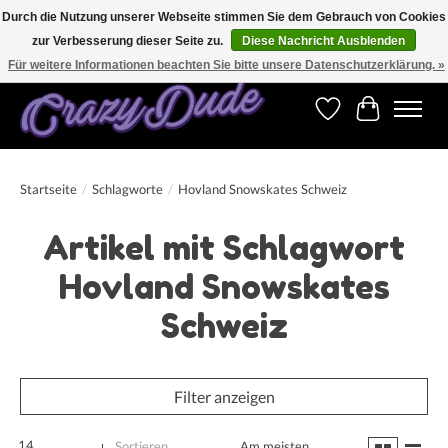
Durch die Nutzung unserer Webseite stimmen Sie dem Gebrauch von Cookies
zur Verbesserung dieser Seite zu.
Diese Nachricht Ausblenden
Versandkostenfrei bestellen ab CHF 200.00 in der Schweiz und ab EUR 250.00 in den
meisten Ländern weltweit.
Für weitere Informationen beachten Sie bitte unsere Datenschutzerklärung. »
Wunschzettel
Ihr Warenk
Startseite
/
Schlagworte
/
Hovland Snowskates Schweiz
Artikel mit Schlagwort
Hovland Snowskates
Schweiz
Filter anzeigen
14
Sortieren
Am meisten