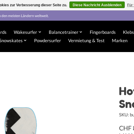
kies zur Verbesserung dieser Seite zu.
Diese Nachricht Ausblenden
Für
n den meisten Ländern weltweit.
rds
Wakesurfer
Balancetrainer
Fingerboards
Klebs
Snowskates
Powdersurfer
Vermietung & Test
Marken
Ho
Sn
SKU: b
CHF 