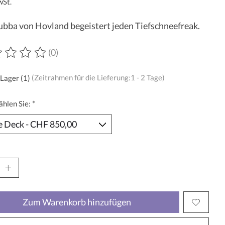
wSt.
bba von Hovland begeistert jeden Tiefschneefreak.
(0)
wertung dieses Produkts ist
0
von 5
 Lager (1)
(Zeitrahmen für die Lieferung:1 - 2 Tage)
ählen Sie:
*
Zum Warenkorb hinzufügen