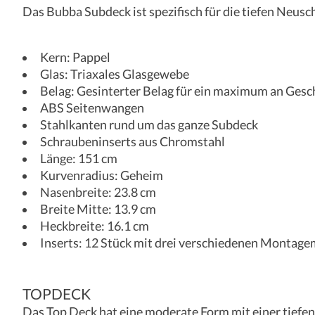
Das Bubba Subdeck ist spezifisch für die tiefen Neusc
Kern: Pappel
Glas: Triaxales Glasgewebe
Belag: Gesinterter Belag für ein maximum an Ges
ABS Seitenwangen
Stahlkanten rund um das ganze Subdeck
Schraubeninserts aus Chromstahl
Länge: 151 cm
Kurvenradius: Geheim
Nasenbreite: 23.8 cm
Breite Mitte: 13.9 cm
Heckbreite: 16.1 cm
Inserts: 12 Stück mit drei verschiedenen Montage
TOPDECK
Das Top Deck hat eine moderate Form mit einer tief