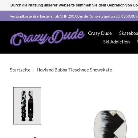
Durch die Nutzung unserer Webseite stimmen Sie dem Gebrauch von Coo
Versandkostenfrei bestellen ab CHF 200.00 in der Schweiz und ab EUR 250.00 i
Crazy Dude
Skateboa
Ski Addiction
Startseite
/
Hovland Bubba Tieschnee Snowskate
Product image slideshow Items