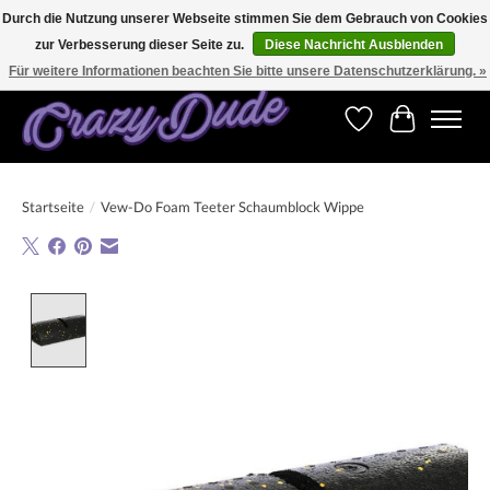
Durch die Nutzung unserer Webseite stimmen Sie dem Gebrauch von Cookies
zur Verbesserung dieser Seite zu.
Diese Nachricht Ausblenden
Versandkostenfrei bestellen ab CHF 200.00 in der Schweiz und ab EUR 250.00 in den
meisten Ländern weltweit.
Für weitere Informationen beachten Sie bitte unsere Datenschutzerklärung. »
Wunschzettel
Ihr Warenk
Startseite
/
Vew-Do Foam Teeter Schaumblock Wippe
Product image slideshow Items