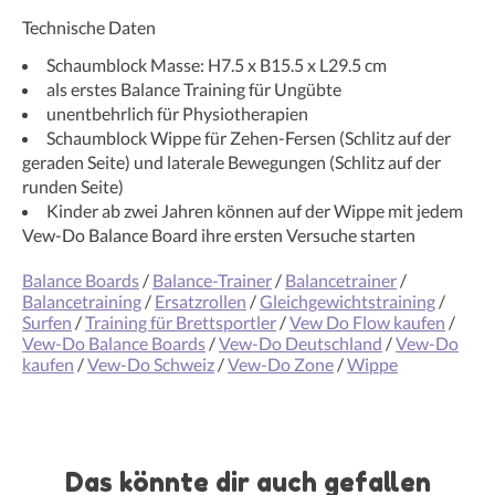
Technische Daten
Schaumblock Masse: H7.5 x B15.5 x L29.5 cm
als erstes Balance Training für Ungübte
unentbehrlich für Physiotherapien
Schaumblock Wippe für Zehen-Fersen (Schlitz auf der
geraden Seite) und laterale Bewegungen (Schlitz auf der
runden Seite)
Kinder ab zwei Jahren können auf der Wippe mit jedem
Vew-Do Balance Board ihre ersten Versuche starten
Balance Boards
/
Balance-Trainer
/
Balancetrainer
/
Balancetraining
/
Ersatzrollen
/
Gleichgewichtstraining
/
Surfen
/
Training für Brettsportler
/
Vew Do Flow kaufen
/
Vew-Do Balance Boards
/
Vew-Do Deutschland
/
Vew-Do
kaufen
/
Vew-Do Schweiz
/
Vew-Do Zone
/
Wippe
Das könnte dir auch gefallen