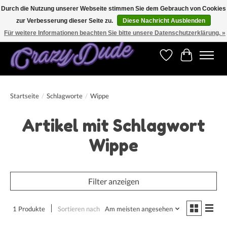
Durch die Nutzung unserer Webseite stimmen Sie dem Gebrauch von Cookies
zur Verbesserung dieser Seite zu.
Diese Nachricht Ausblenden
Versandkostenfrei bestellen ab CHF 200.00 in der Schweiz und ab EUR 250.00 in den
meisten Ländern weltweit.
Für weitere Informationen beachten Sie bitte unsere Datenschutzerklärung. »
Wunschzettel
Ihr Warenk
Startseite
/
Schlagworte
/
Wippe
Artikel mit Schlagwort
Wippe
Filter anzeigen
1 Produkte
Sortieren nach
Am meisten angesehen