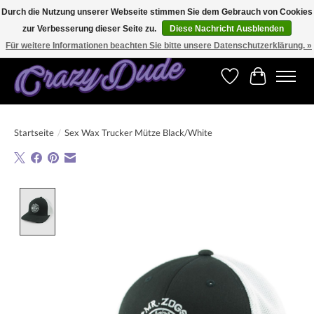
Durch die Nutzung unserer Webseite stimmen Sie dem Gebrauch von Cookies
zur Verbesserung dieser Seite zu.
Diese Nachricht Ausblenden
Versandkostenfrei bestellen ab CHF 200.00 in der Schweiz und ab EUR 250.00 in den
meisten Ländern weltweit.
Für weitere Informationen beachten Sie bitte unsere Datenschutzerklärung. »
Wunschzettel
Ihr Warenk
Startseite
/
Sex Wax Trucker Mütze Black/White
Product image slideshow Items