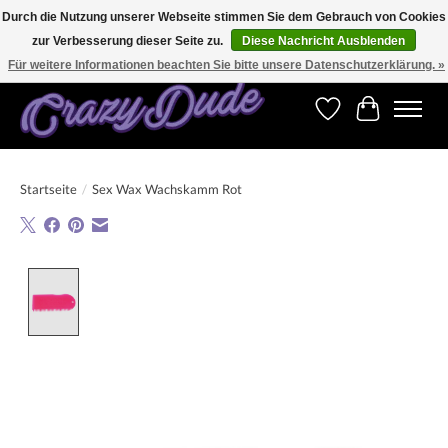
Durch die Nutzung unserer Webseite stimmen Sie dem Gebrauch von Cookies
zur Verbesserung dieser Seite zu.
Diese Nachricht Ausblenden
Versandkostenfrei bestellen ab CHF 200.00 in der Schweiz und ab EUR 250.00 in den
meisten Ländern weltweit.
Für weitere Informationen beachten Sie bitte unsere Datenschutzerklärung. »
Wunschzettel
Ihr Warenk
Startseite
/
Sex Wax Wachskamm Rot
Product image slideshow Items