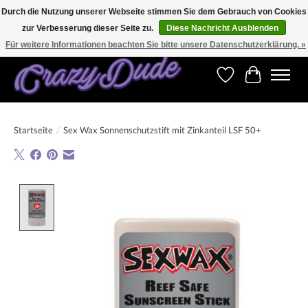
Durch die Nutzung unserer Webseite stimmen Sie dem Gebrauch von Cookies
zur Verbesserung dieser Seite zu.
Diese Nachricht Ausblenden
Versandkostenfrei bestellen ab CHF 200.00 in der Schweiz und ab EUR 250.00 in den
meisten Ländern weltweit.
Für weitere Informationen beachten Sie bitte unsere Datenschutzerklärung. »
Wunschzettel
Ihr Warenk
Startseite
/
Sex Wax Sonnenschutzstift mit Zinkanteil LSF 50+
Product image slideshow Items