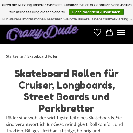
Durch die Nutzung unserer Webseite stimmen Sie dem Gebrauch von Cookies
zur Verbesserung dieser Seite zu.
Diese Nachricht Ausblenden
Versandkostenfrei bestellen ab CHF 200.00 in der Schweiz und ab EUR 250.00 in den
meisten Ländern weltweit.
Für weitere Informationen beachten Sie bitte unsere Datenschutzerklärung. »
Wunschzettel
Ihr Warenk
Startseite
/
Skateboard Rollen
Skateboard Rollen für
Cruiser, Longboards,
Street Boards und
Parkbretter
Räder sind wohl der wichtigste Teil eines Skateboards. Sie
sind verantwortlich für Geschwindigkeit, Rollkomfort und
Traktion. Billiges Urethan ist träge, holprig und