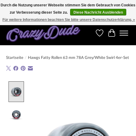
Durch die Nutzung unserer Webseite stimmen Sie dem Gebrauch von Cookies
zur Verbesserung dieser Seite zu.
Diese Nachricht Ausblenden
Versandkostenfrei bestellen ab CHF 200.00 in der Schweiz und ab EUR 250.00 in den
meisten Ländern weltweit.
Für weitere Informationen beachten Sie bitte unsere Datenschutzerklärung. »
Wunschzettel
Ihr Warenk
Startseite
/
Hawgs Fatty Rollen 63 mm 78A Grey/White Swirl 4er-Set
Product image slideshow Items