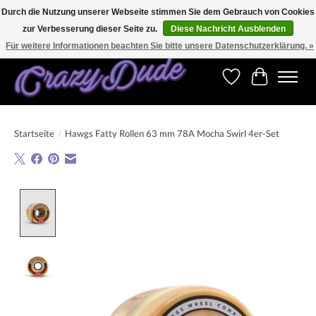
Durch die Nutzung unserer Webseite stimmen Sie dem Gebrauch von Cookies
zur Verbesserung dieser Seite zu.
Diese Nachricht Ausblenden
Versandkostenfrei bestellen ab CHF 200.00 in der Schweiz und ab EUR 250.00 in den
meisten Ländern weltweit.
Für weitere Informationen beachten Sie bitte unsere Datenschutzerklärung. »
Wunschzettel
Ihr Warenk
Startseite
/
Hawgs Fatty Rollen 63 mm 78A Mocha Swirl 4er-Set
Product image slideshow Items