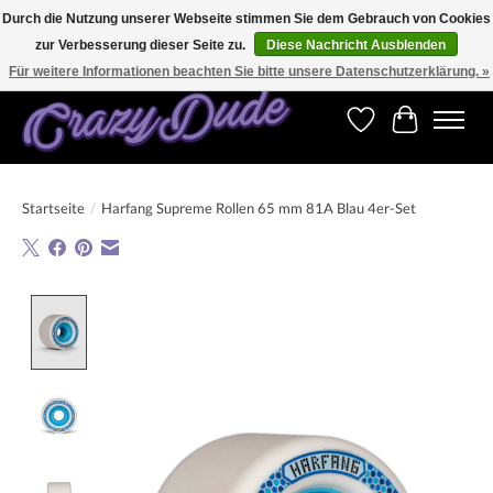
Durch die Nutzung unserer Webseite stimmen Sie dem Gebrauch von Cookies
zur Verbesserung dieser Seite zu.
Diese Nachricht Ausblenden
Versandkostenfrei bestellen ab CHF 200.00 in der Schweiz und ab EUR 250.00 in den
meisten Ländern weltweit.
Für weitere Informationen beachten Sie bitte unsere Datenschutzerklärung. »
Wunschzettel
Ihr Warenk
Startseite
/
Harfang Supreme Rollen 65 mm 81A Blau 4er-Set
Product image slideshow Items