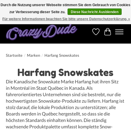
Durch die Nutzung unserer Webseite stimmen Sie dem Gebrauch von Cookies
zur Verbesserung dieser Seite zu.
Diese Nachricht Ausblenden
Versandkostenfrei bestellen ab CHF 200.00 in der Schweiz und ab EUR 250.00 in den
meisten Ländern weltweit.
Für weitere Informationen beachten Sie bitte unsere Datenschutzerklärung. »
Wunschzettel
Ihr Warenk
Startseite
/
Marken
/
Harfang Snowskates
Harfang Snowskates
Die Kanadische Snowskate Marke Harfang hat ihren Sitz
in Montréal im Staat Québec in Kanada. Als
fahrerorientiertes Unternehmen sind sie bestrebt, nur die
hochwertigsten Snowskate-Produkte zu liefern. Harfang ist
stolz darauf, die lokale Produktion zu unterstützen; alle
Boards werden in Québec hergestellt, so dass sie die
höchsten Standards einhalten können. Die ständig
wachsende Produktpalette umfasst komplette Snow-