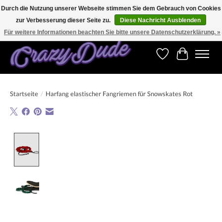
Durch die Nutzung unserer Webseite stimmen Sie dem Gebrauch von Cookies
zur Verbesserung dieser Seite zu.
Diese Nachricht Ausblenden
Versandkostenfrei bestellen ab CHF 200.00 in der Schweiz und ab EUR 250.00 in den
meisten Ländern weltweit.
Für weitere Informationen beachten Sie bitte unsere Datenschutzerklärung. »
Wunschzettel
Ihr Warenk
Startseite
/
Harfang elastischer Fangriemen für Snowskates Rot
Product image slideshow Items