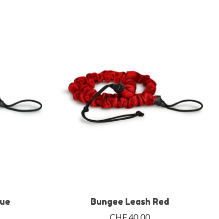
lue
Bungee Leash Red
CHF 40,00