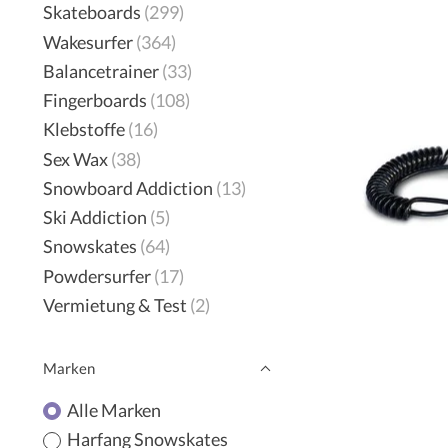
Skateboards
(299)
Wakesurfer
(364)
Balancetrainer
(33)
Fingerboards
(108)
Klebstoffe
(16)
Sex Wax
(38)
Snowboard Addiction
(13)
Ski Addiction
(5)
Snowskates
(64)
Powdersurfer
(17)
Vermietung & Test
(2)
Marken
Alle Marken
Harfang Snowskates