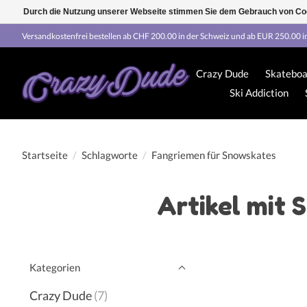
Durch die Nutzung unserer Webseite stimmen Sie dem Gebrauch von Coo
Versandkostenfrei bestellen ab CHF 200.00 in der Schweiz und ab EUR 250.00 i
Crazy Dude
Skateboa
Ski Addiction
Startseite
/
Schlagworte
/
Fangriemen für Snowskates
Artikel mit
Kategorien
Crazy Dude
(7)