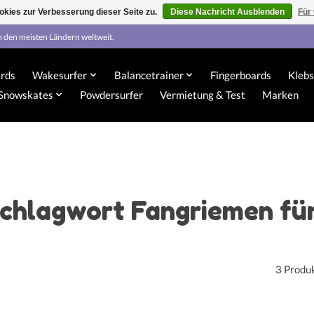
kies zur Verbesserung dieser Seite zu.
Diese Nachricht Ausblenden
Für
n den meisten Ländern weltweit.
rds
Wakesurfer
Balancetrainer
Fingerboards
Klebs
Snowskates
Powdersurfer
Vermietung & Test
Marken
 Schlagwort Fangriemen fü
3 Produ