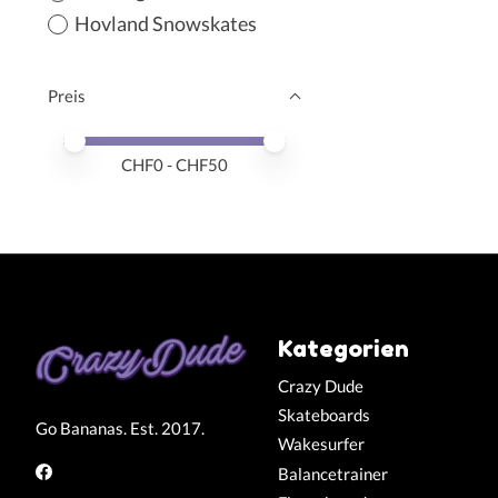
Hovland Snowskates
Preis
Preis – Mindestwert
Price maximum value
CHF
0
- CHF
50
Kategorien
Crazy Dude
Skateboards
Go Bananas. Est. 2017.
Wakesurfer
Balancetrainer