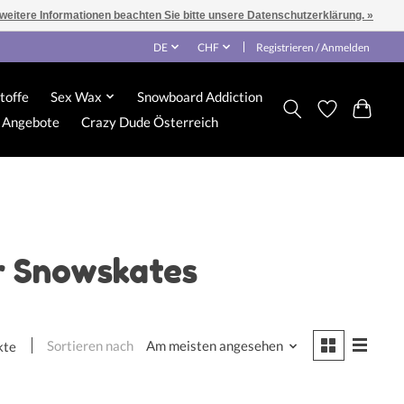
 weitere Informationen beachten Sie bitte unsere Datenschutzerklärung. »
DE
CHF
Registrieren / Anmelden
toffe
Sex Wax
Snowboard Addiction
Angebote
Crazy Dude Österreich
r Snowskates
Sortieren nach
Am meisten angesehen
kte