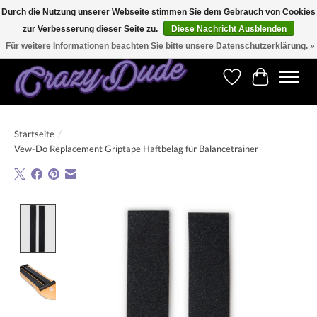
Durch die Nutzung unserer Webseite stimmen Sie dem Gebrauch von Cookies
zur Verbesserung dieser Seite zu.
Diese Nachricht Ausblenden
Versandkostenfrei bestellen ab CHF 200.00 in der Schweiz und ab EUR 250.00 in den
meisten Ländern weltweit.
Für weitere Informationen beachten Sie bitte unsere Datenschutzerklärung. »
Wunschzettel
Ihr Warenk
Startseite
/
Vew-Do Replacement Griptape Haftbelag für Balancetrainer
Product image slideshow Items