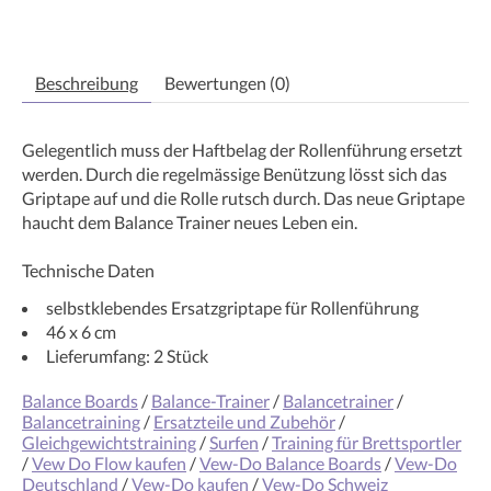
Beschreibung
Bewertungen (0)
Gelegentlich muss der Haftbelag der Rollenführung ersetzt
werden. Durch die regelmässige Benützung lösst sich das
Griptape auf und die Rolle rutsch durch. Das neue Griptape
haucht dem Balance Trainer neues Leben ein.
Technische Daten
selbstklebendes Ersatzgriptape für Rollenführung
46 x 6 cm
Lieferumfang: 2 Stück
Balance Boards
/
Balance-Trainer
/
Balancetrainer
/
Balancetraining
/
Ersatzteile und Zubehör
/
Gleichgewichtstraining
/
Surfen
/
Training für Brettsportler
/
Vew Do Flow kaufen
/
Vew-Do Balance Boards
/
Vew-Do
Deutschland
/
Vew-Do kaufen
/
Vew-Do Schweiz