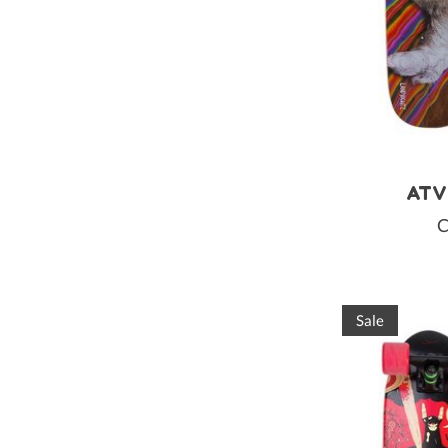
ATV 
C
Sale