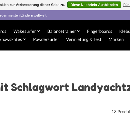
kies zur Verbesserung dieser Seite zu.
Diese Nachricht Ausblenden
Für
n den meisten Ländern weltweit.
rds
Wakesurfer
Balancetrainer
Fingerboards
Klebs
Snowskates
Powdersurfer
Vermietung & Test
Marken
mit Schlagwort Landyacht
13 Produ