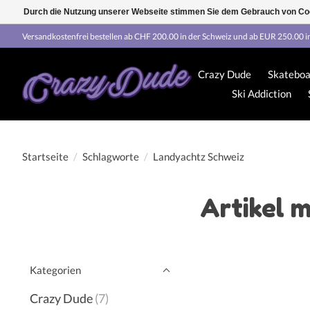
Durch die Nutzung unserer Webseite stimmen Sie dem Gebrauch von Coo
Versandkostenfrei bestellen ab CHF 200.00 in der Schweiz und ab EUR 250.00 i
Crazy Dude
Skateboa
Ski Addiction
Startseite
/
Schlagworte
/
Landyachtz Schweiz
Artikel 
Kategorien
Crazy Dude
(7)