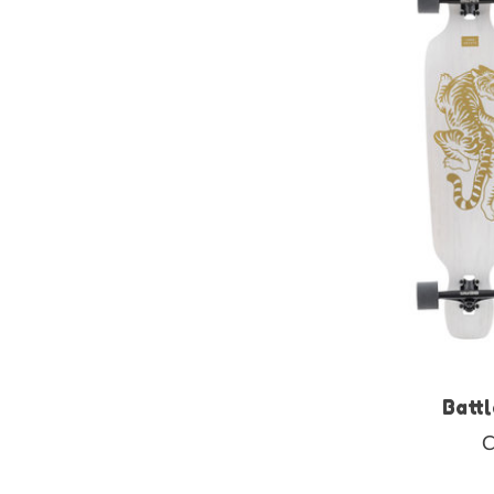
Batt
C