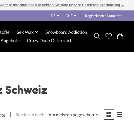
 weitere Informationen beachten Sie bitte unsere Datenschutzerklärung. »
DE
CHF
Registrieren / Anmelden
toffe
Sex Wax
Snowboard Addiction
Angebote
Crazy Dude Österreich
z Schweiz
Sortieren nach
Am meisten angesehen
kte