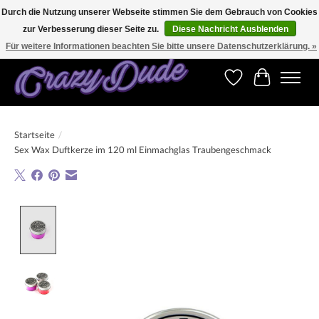
Durch die Nutzung unserer Webseite stimmen Sie dem Gebrauch von Cookies
zur Verbesserung dieser Seite zu.
Diese Nachricht Ausblenden
Versandkostenfrei bestellen ab CHF 200.00 in der Schweiz und ab EUR 250.00 in den
meisten Ländern weltweit.
Für weitere Informationen beachten Sie bitte unsere Datenschutzerklärung. »
Wunschzettel
Ihr Warenk
Startseite
/
Sex Wax Duftkerze im 120 ml Einmachglas Traubengeschmack
Product image slideshow Items