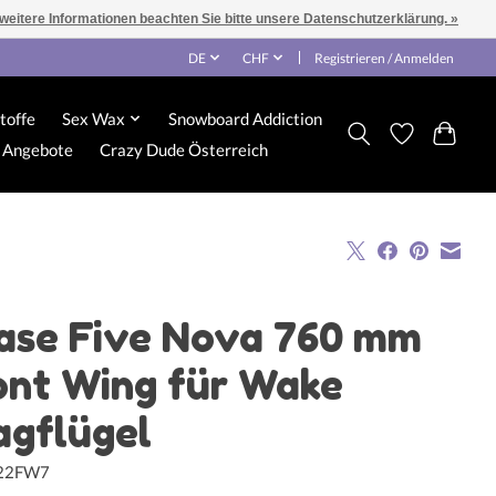
 weitere Informationen beachten Sie bitte unsere Datenschutzerklärung. »
DE
CHF
Registrieren / Anmelden
toffe
Sex Wax
Snowboard Addiction
Angebote
Crazy Dude Österreich
ase Five Nova 760 mm
ont Wing für Wake
agflügel
522FW7