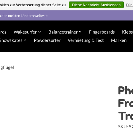
kies zur Verbesserung dieser Seite zu.
Diese Nachricht Ausblenden
Für
n den meisten Ländern weltweit.
rds
Wakesurfer
Balancetrainer
Fingerboards
Klebs
Snowskates
Powdersurfer
Vermietung & Test
Marken
gflügel
Ph
Fr
Tr
SKU: 