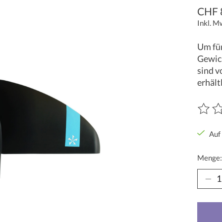
CHF 
Inkl. M
Um für
Gewich
sind v
erhält
Die Be
Auf
Menge: