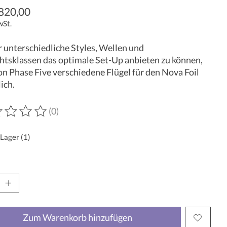
820,00
wSt.
 unterschiedliche Styles, Wellen und
tsklassen das optimale Set-Up anbieten zu können,
on Phase Five verschiedene Flügel für den Nova Foil
lich.
(0)
wertung dieses Produkts ist
0
von 5
 Lager (1)
Zum Warenkorb hinzufügen