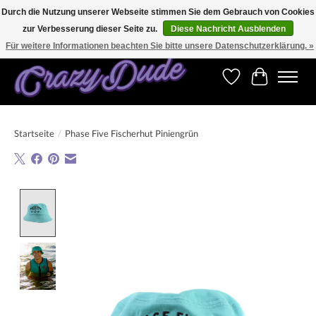
Durch die Nutzung unserer Webseite stimmen Sie dem Gebrauch von Cookies
zur Verbesserung dieser Seite zu.
Diese Nachricht Ausblenden
Versandkostenfrei bestellen ab CHF 200.00 in der Schweiz und ab EUR 250.00 in den
meisten Ländern weltweit.
Für weitere Informationen beachten Sie bitte unsere Datenschutzerklärung. »
Wunschzettel
Ihr Warenk
Startseite
/
Phase Five Fischerhut Piniengrün
Product image slideshow Items