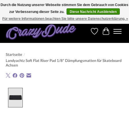
Durch die Nutzung unserer Webseite stimmen Sie dem Gebrauch von Cookies
zur Verbesserung dieser Seite zu.
Diese Nachricht Ausblenden
Versandkostenfrei bestellen ab CHF 200.00 in der Schweiz und ab EUR 250.00 in den
meisten Ländern weltweit.
Für weitere Informationen beachten Sie bitte unsere Datenschutzerklärung. »
Wunschzettel
Ihr Warenk
Startseite
/
Landyachtz Soft Flat Riser Pad 1/8" Dämpfungsmatten für Skateboard
Achsen
Product image slideshow Items