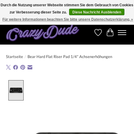
Durch die Nutzung unserer Webseite stimmen Sie dem Gebrauch von Cookies
zur Verbesserung dieser Seite zu.
Diese Nachricht Ausblenden
Versandkostenfrei bestellen ab CHF 200.00 in der Schweiz und ab EUR 250.00 in den
meisten Ländern weltweit.
Für weitere Informationen beachten Sie bitte unsere Datenschutzerklärung. »
Wunschzettel
Ihr Warenk
Startseite
/
Bear Hard Flat Riser Pad 1/4" Achsenerhöhungen
Product image slideshow Items