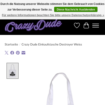
Durch die Nutzung unserer Webseite stimmen Sie dem Gebrauch von Cookies
zur Verbesserung dieser Seite zu.
Diese Nachricht Ausblenden
Versandkostenfrei bestellen ab CHF 200.00 in der Schweiz und ab EUR 250.00 in den
meisten Ländern weltweit.
Für weitere Informationen beachten Sie bitte unsere Datenschutzerklärung. »
Wunschzettel
Ihr Warenk
Startseite
/
Crazy Dude Einkaufstasche Destroyer Weiss
Product image slideshow Items