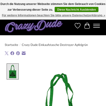
Durch die Nutzung unserer Webseite stimmen Sie dem Gebrauch von Cookies
zur Verbesserung dieser Seite zu.
Diese Nachricht Ausblenden
Versandkostenfrei bestellen ab CHF 200.00 in der Schweiz und ab EUR 250.00 in den
meisten Ländern weltweit.
Für weitere Informationen beachten Sie bitte unsere Datenschutzerklärung. »
Wunschzettel
Ihr Warenk
Startseite
/
Crazy Dude Einkaufstasche Destroyer Apfelgrün
Product image slideshow Items