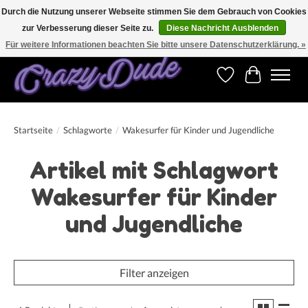
Durch die Nutzung unserer Webseite stimmen Sie dem Gebrauch von Cookies
zur Verbesserung dieser Seite zu.
Diese Nachricht Ausblenden
Versandkostenfrei bestellen ab CHF 200.00 in der Schweiz und ab EUR 250.00 in den
meisten Ländern weltweit.
Für weitere Informationen beachten Sie bitte unsere Datenschutzerklärung. »
Wunschzettel
Ihr Warenk
Startseite
/
Schlagworte
/
Wakesurfer für Kinder und Jugendliche
Artikel mit Schlagwort
Wakesurfer für Kinder
und Jugendliche
Filter anzeigen