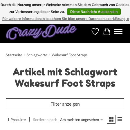
Durch die Nutzung unserer Webseite stimmen Sie dem Gebrauch von Cookies
zur Verbesserung dieser Seite zu.
Diese Nachricht Ausblenden
Versandkostenfrei bestellen ab CHF 200.00 in der Schweiz und ab EUR 250.00 in den
meisten Ländern weltweit.
Für weitere Informationen beachten Sie bitte unsere Datenschutzerklärung. »
Wunschzettel
Ihr Warenk
Startseite
/
Schlagworte
/
Wakesurf Foot Straps
Artikel mit Schlagwort
Wakesurf Foot Straps
Filter anzeigen
1 Produkte
Sortieren nach
Am meisten angesehen