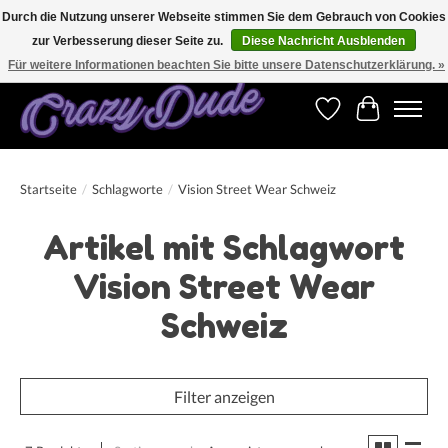
Durch die Nutzung unserer Webseite stimmen Sie dem Gebrauch von Cookies
zur Verbesserung dieser Seite zu.
Diese Nachricht Ausblenden
Versandkostenfrei bestellen ab CHF 200.00 in der Schweiz und ab EUR 250.00 in den
meisten Ländern weltweit.
Für weitere Informationen beachten Sie bitte unsere Datenschutzerklärung. »
Wunschzettel
Ihr Warenk
Startseite
/
Schlagworte
/
Vision Street Wear Schweiz
Artikel mit Schlagwort
Vision Street Wear
Schweiz
Filter anzeigen