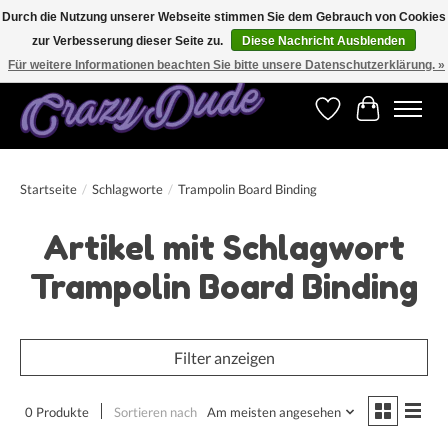
Durch die Nutzung unserer Webseite stimmen Sie dem Gebrauch von Cookies
zur Verbesserung dieser Seite zu.
Diese Nachricht Ausblenden
Versandkostenfrei bestellen ab CHF 200.00 in der Schweiz und ab EUR 250.00 in den
meisten Ländern weltweit.
Für weitere Informationen beachten Sie bitte unsere Datenschutzerklärung. »
Wunschzettel
Ihr Warenk
Startseite
/
Schlagworte
/
Trampolin Board Binding
Artikel mit Schlagwort
Trampolin Board Binding
Filter anzeigen
0 Produkte
Sortieren nach
Am meisten angesehen