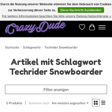
Durch die Nutzung unserer Webseite stimmen Sie dem Gebrauch von Cookies
zur Verbesserung dieser Seite zu.
Diese Nachricht Ausblenden
Versandkostenfrei bestellen ab CHF 200.00 in der Schweiz und ab EUR 250.00 in den
meisten Ländern weltweit.
Für weitere Informationen beachten Sie bitte unsere Datenschutzerklärung. »
Wunschzettel
Ihr Warenk
Startseite
/
Schlagworte
/
Techrider Snowboarder
Artikel mit Schlagwort
Techrider Snowboarder
Filter anzeigen
0 Produkte
Sortieren nach
Am meisten angesehen