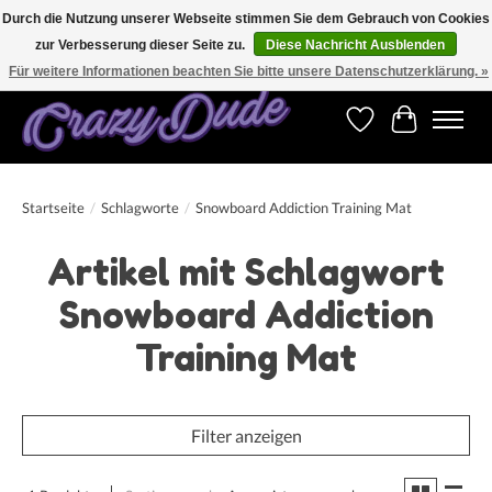
Durch die Nutzung unserer Webseite stimmen Sie dem Gebrauch von Cookies
zur Verbesserung dieser Seite zu.
Diese Nachricht Ausblenden
Versandkostenfrei bestellen ab CHF 200.00 in der Schweiz und ab EUR 250.00 in den
meisten Ländern weltweit.
Für weitere Informationen beachten Sie bitte unsere Datenschutzerklärung. »
Wunschzettel
Ihr Warenk
Startseite
/
Schlagworte
/
Snowboard Addiction Training Mat
Artikel mit Schlagwort
Snowboard Addiction
Training Mat
Filter anzeigen