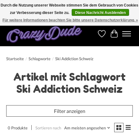
Durch die Nutzung unserer Webseite stimmen Sie dem Gebrauch von Cookies
zur Verbesserung dieser Seite zu.
Diese Nachricht Ausblenden
Versandkostenfrei bestellen ab CHF 200.00 in der Schweiz und ab EUR 250.00 in den
meisten Ländern weltweit.
Für weitere Informationen beachten Sie bitte unsere Datenschutzerklärung. »
Wunschzettel
Ihr Warenk
Startseite
/
Schlagworte
/
Ski Addiction Schweiz
Artikel mit Schlagwort
Ski Addiction Schweiz
Filter anzeigen
0 Produkte
Sortieren nach
Am meisten angesehen