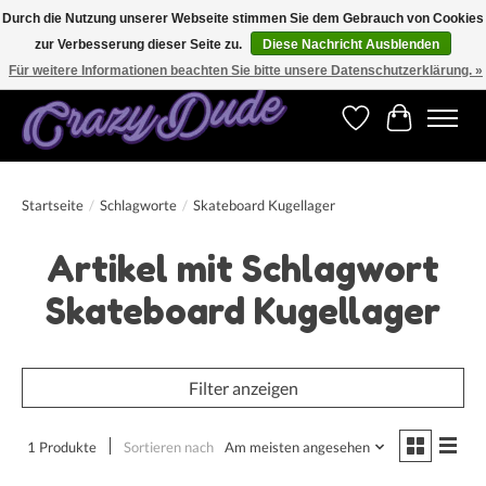
Durch die Nutzung unserer Webseite stimmen Sie dem Gebrauch von Cookies
zur Verbesserung dieser Seite zu.
Diese Nachricht Ausblenden
Versandkostenfrei bestellen ab CHF 200.00 in der Schweiz und ab EUR 250.00 in den
meisten Ländern weltweit.
Für weitere Informationen beachten Sie bitte unsere Datenschutzerklärung. »
Wunschzettel
Ihr Warenk
Startseite
/
Schlagworte
/
Skateboard Kugellager
Artikel mit Schlagwort
Skateboard Kugellager
Filter anzeigen
1 Produkte
Sortieren nach
Am meisten angesehen