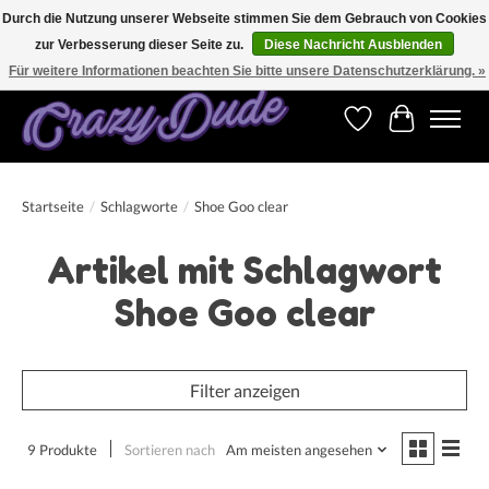
Durch die Nutzung unserer Webseite stimmen Sie dem Gebrauch von Cookies
zur Verbesserung dieser Seite zu.
Diese Nachricht Ausblenden
Versandkostenfrei bestellen ab CHF 200.00 in der Schweiz und ab EUR 250.00 in den
meisten Ländern weltweit.
Für weitere Informationen beachten Sie bitte unsere Datenschutzerklärung. »
Wunschzettel
Ihr Warenk
Startseite
/
Schlagworte
/
Shoe Goo clear
Artikel mit Schlagwort
Shoe Goo clear
Filter anzeigen
9 Produkte
Sortieren nach
Am meisten angesehen